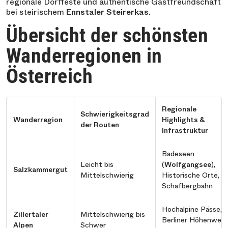
regionale Dorffeste und authentische Gastfreundschaft
bei steirischem
Ennstaler Steirerkas
.
Übersicht der schönsten
Wanderregionen in
Österreich
Regionale
Schwierigkeitsgrad
Wanderregion
Highlights &
der Routen
Infrastruktur
Badeseen
Leicht bis
(
Wolfgangsee
),
Salzkammergut
Mittelschwierig
Historische Orte,
Schafbergbahn
Hochalpine Pässe,
Zillertaler
Mittelschwierig bis
Berliner Höhenweg,
Alpen
Schwer