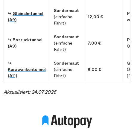
Sondermaut
↳
Gleinalmtunnel
Pyh
(einfache
12,00 €
(A9)
von
Fahrt)
Sondermaut
↳
Bosrucktunnel
Pyh
(einfache
7,00 €
(A9)
Obe
Fahrt)
↳
Sondermaut
Gre
Karawankentunnel
(einfache
9,00 €
Öst
(A11)
Fahrt)
(Fa
Aktualisiert: 24.07.2026