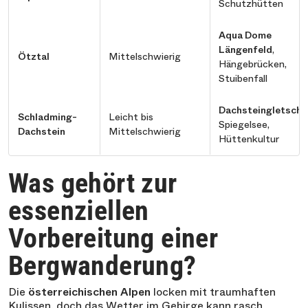
Schutzhütten
Aqua Dome
Längenfeld
,
Ötztal
Mittelschwierig
Hängebrücken,
Stuibenfall
Dachsteingletsche
Schladming-
Leicht bis
Spiegelsee,
Dachstein
Mittelschwierig
Hüttenkultur
Was gehört zur
essenziellen
Vorbereitung einer
Bergwanderung?
Die
österreichischen Alpen
locken mit traumhaften
Kulissen, doch das Wetter im Gebirge kann rasch