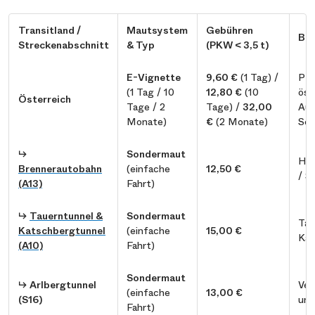
Transitland /
Mautsystem
Gebühren
Bes
Streckenabschnitt
& Typ
(PKW < 3,5 t)
E-Vignette
9,60 €
(1 Tag) /
Pfl
(1 Tag / 10
12,80 €
(10
öst
Österreich
Tage / 2
Tage) /
32,00
Aut
Monate)
€
(2 Monate)
Sch
↳
Sondermaut
Hau
Brennerautobahn
(einfache
12,50 €
/ S
(A13)
Fahrt)
↳
Tauerntunnel &
Sondermaut
Tau
Katschbergtunnel
(einfache
15,00 €
Kär
(A10)
Fahrt)
Sondermaut
↳
Arlbergtunnel
Ver
(einfache
13,00 €
(S16)
und
Fahrt)