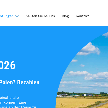
istungen
Kaufen Sie bei uns
Blog
Kontakt
2026
Polen? Bezahlen
einahe alle
en können. Eine
reude an der Reise zu