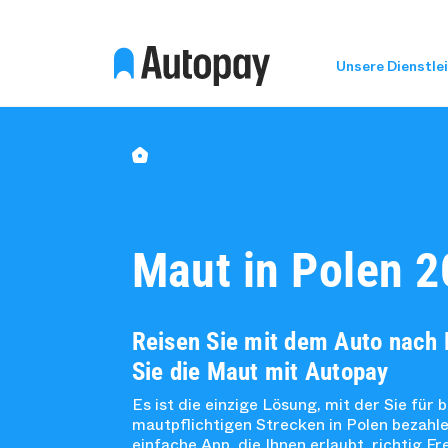
Unsere Dienstle
Maut in Polen 
Reisen Sie mit dem Auto nach 
Sie die Maut mit Autopay
Es ist die einzige Lösung, mit der Sie für b
mautpflichtigen Strecken in Polen bezahl
einfache App, die Ihnen erlaubt, richtig F