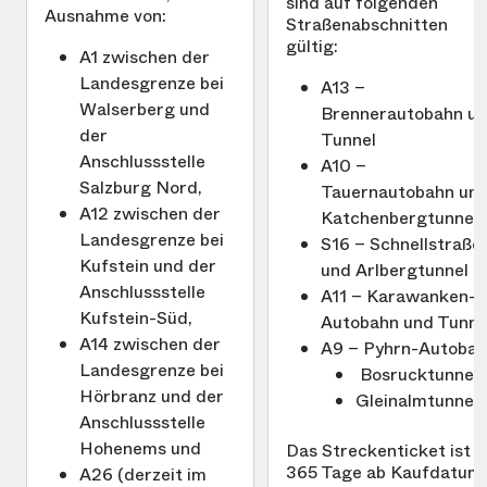
sind auf folgenden
Ausnahme von:
Straßenabschnitten
gültig:
A1 zwischen der
Landesgrenze bei
A13 –
Walserberg und
Brennerautobahn u
der
Tunnel
Anschlussstelle
A10 –
Salzburg Nord,
Tauernautobahn un
A12 zwischen der
Katchenbergtunnel
Landesgrenze bei
S16 – Schnellstraße
Kufstein und der
und Arlbergtunnel
Anschlussstelle
A11 – Karawanken-
Kufstein-Süd,
Autobahn und Tunne
A14 zwischen der
A9 – Pyhrn-Autoba
Landesgrenze bei
Bosrucktunnel
Hörbranz und der
Gleinalmtunnel
Anschlussstelle
Hohenems und
Das Streckenticket ist
365 Tage ab Kaufdatum
A26 (derzeit im