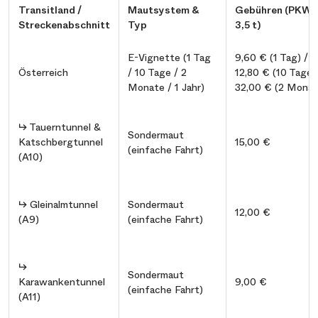
Transitland /
Mautsystem &
Gebühren (PKW 
Streckenabschnitt
Typ
3,5 t)
E-Vignette (1 Tag
9,60 € (1 Tag) /
Österreich
/ 10 Tage / 2
12,80 € (10 Tage)
Monate / 1 Jahr)
32,00 € (2 Monat
↳ Tauerntunnel &
Sondermaut
Katschbergtunnel
15,00 €
(einfache Fahrt)
(A10)
↳ Gleinalmtunnel
Sondermaut
12,00 €
(A9)
(einfache Fahrt)
↳
Sondermaut
Karawankentunnel
9,00 €
(einfache Fahrt)
(A11)