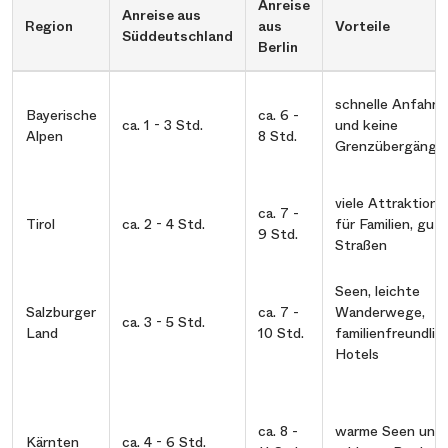
Anreise
Anreise aus
Region
aus
Vorteile
Süddeutschland
Berlin
schnelle Anfahrt
Bayerische
ca. 6 -
ca. 1 - 3 Std.
und keine
Alpen
8 Std.
Grenzübergänge
viele Attraktione
ca. 7 -
Tirol
ca. 2 - 4 Std.
für Familien, gut
9 Std.
Straßen
Seen, leichte
Salzburger
ca. 7 -
Wanderwege,
ca. 3 - 5 Std.
Land
10 Std.
familienfreundlic
Hotels
ca. 8 -
warme Seen und
Kärnten
ca. 4 - 6 Std.