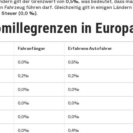
ndern gilt der Grenzwert von
0,5‰
, was bedeutet, dass m
 Fahrzeug führen darf. Gleichzeitig gilt in einigen Länder
 Steuer (0,0 ‰)
.
omillegrenzen in Europ
Fahranfänger
Erfahrene Autofahrer
0,0‰
0,5‰
0,2‰
0,2‰
0,0‰
0,0‰
0,0‰
0,0‰
0,0‰
0,0‰
0,0‰
0,4‰