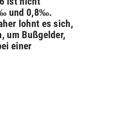
 ist nicht
0‰ und 0,8‰.
her lohnt es sich,
n, um Bußgelder,
ei einer