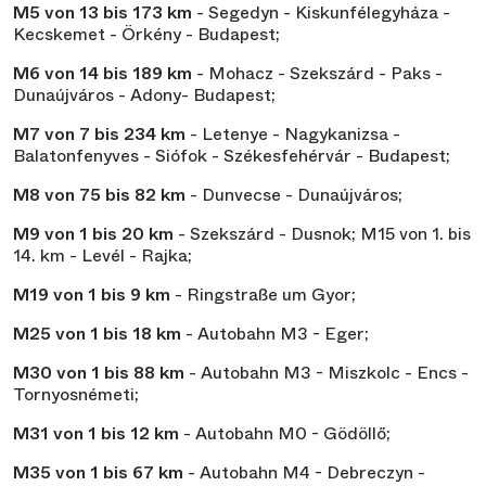
M5 von 13 bis 173 km
- Segedyn - Kiskunfélegyháza -
Kecskemet - Örkény - Budapest;
M6 von 14 bis 189 km
- Mohacz - Szekszárd - Paks -
Dunaújváros - Adony- Budapest;
M7 von 7 bis 234 km
- Letenye - Nagykanizsa -
Balatonfenyves - Siófok - Székesfehérvár - Budapest;
M8 von 75 bis 82 km
- Dunvecse - Dunaújváros;
M9 von 1 bis 20 km
- Szekszárd - Dusnok; M15 von 1. bis
14. km - Levél - Rajka;
M19 von 1 bis 9 km
- Ringstraße um Gyor;
M25 von 1 bis 18 km
- Autobahn M3 - Eger;
M30 von 1 bis 88 km
- Autobahn M3 - Miszkolc - Encs -
Tornyosnémeti;
M31 von 1 bis 12 km
- Autobahn M0 - Gödöllő;
M35 von 1 bis 67 km
- Autobahn M4 - Debreczyn -