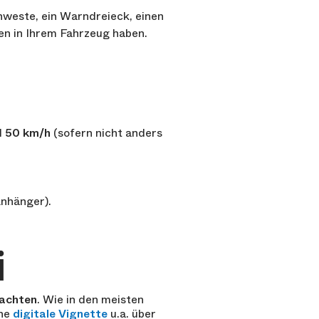
nweste, ein Warndreieck, einen
en in Ihrem Fahrzeug haben.
l
50 km/h
(sofern nicht anders
nhänger).
i
achten
. Wie in den meisten
ine
digitale Vignette
u.a. über