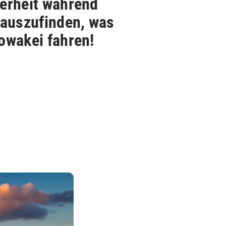
herheit während
rauszufinden, was
owakei fahren!