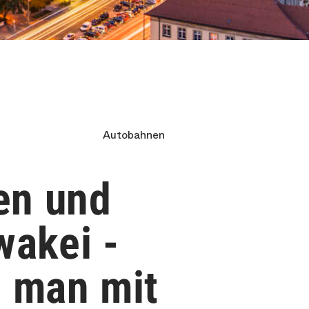
Autobahnen
en und
wakei -
n man mit